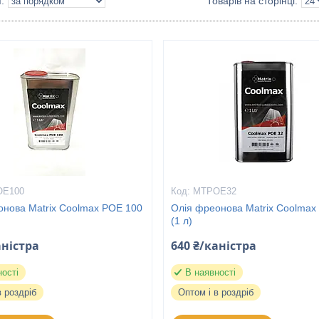
OE100
MTPOE32
онова Matrix Coolmax POE 100
Олія фреонова Matrix Coolmax
(1 л)
аністра
640 ₴/каністра
ності
В наявності
в роздріб
Оптом і в роздріб