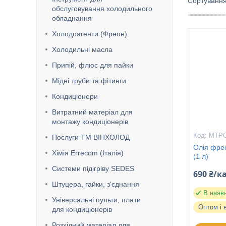
обслуговування холодильного
обладнання
Холодоагенти (Фреон)
Холодильні масла
Припій, флюс для пайки
Мідні труби та фітинги
Кондиціонери
Витратний матеріал для
монтажу кондиціонерів
MTP
Послуги ТМ ВІНХОЛОД
Олія фре
Хімія Errecom (Італія)
(1 л)
Системи підігріву SEDES
690 ₴/к
Штуцера, гайки, з'єднання
В наяв
Універсальні пульти, плати
Оптом і 
для кондиціонерів
Розхідний матеріал для