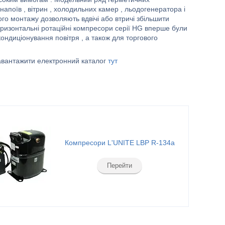
апоїв , вітрин , холодильних камер , льодогенератора і
о монтажу дозволяють вдвічі або втричі збільшити
оризонтальні ротаційні компресори серії HG вперше були
диціонування повітря , а також для торгового
завантажити електронний каталог
тут
Компресори L'UNITE LBP R-134a
Перейти