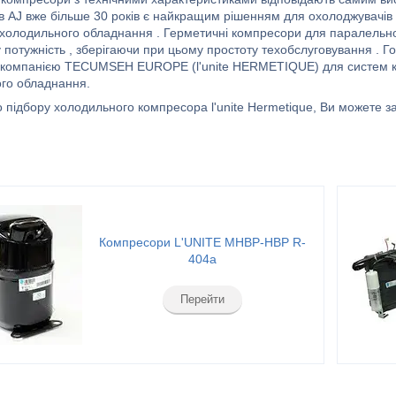
в AJ вже більше 30 років є найкращим рішенням для охолоджувачів н
 холодильного обладнання . Герметичні компресори для паралельног
 потужність , зберігаючи при цьому простоту техобслуговування . Г
 компанією TECUMSEH EUROPE (l'unite HERMETIQUE) для систем кон
го обладнання.
о підбору холодильного компресора l'unite Hermetique, Ви можете 
Компресори L'UNITE MHBP-HBP R-
404a
Перейти