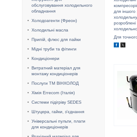
обслуговування холодильного
компресорі
обладнання
для іншого
холодильну
Холодоагенти (Фреон)
розроблені
холодильно
Холодильні масла
Для точног
Припій, флюс для пайки
Мідні труби та фітинги
Кондиціонери
Витратний матеріал для
монтажу кондиціонерів
Послуги ТМ ВІНХОЛОД
Хімія Errecom (Італія)
Системи підігріву SEDES
Штуцера, гайки, з'єднання
Універсальні пульти, плати
для кондиціонерів
Розхідний матеріал для