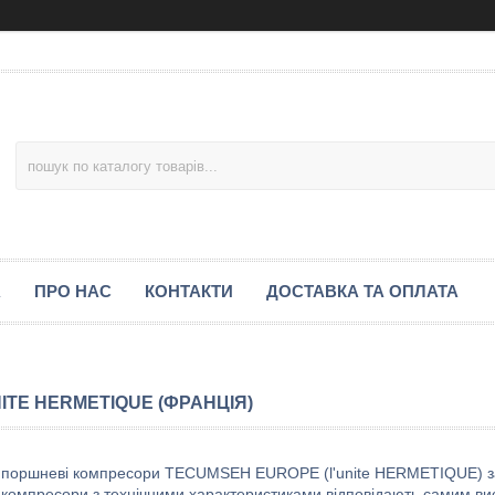
А
ПРО НАС
КОНТАКТИ
ДОСТАВКА ТА ОПЛАТА
NITE HERMETIQUE (ФРАНЦІЯ)
 поршневі компресори TECUMSEH EUROPE (l'unite HERMETIQUE) зар
 компресори з технічними характеристиками відповідають самим в