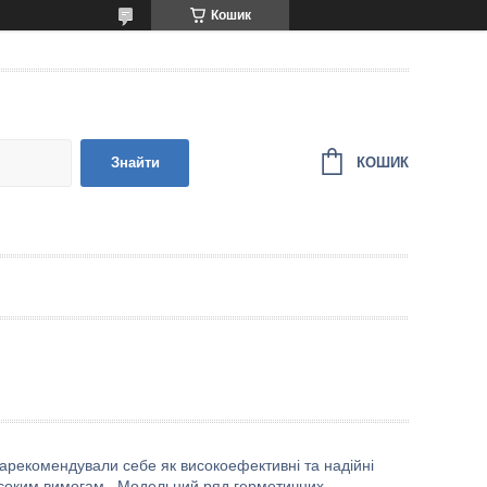
Кошик
КОШИК
Знайти
екомендували себе як високоефективні та надійні
исоким вимогам . Модельний ряд герметичних