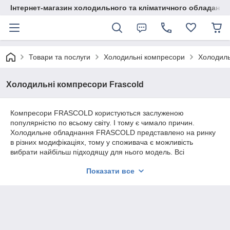
Інтернет-магазин холодильного та кліматичного обладання
Товари та послуги
Холодильні компресори
Холодиль
Холодильні компресори Frascold
Компресори FRASCOLD користуються заслуженою
популярністю по всьому світу. І тому є чимало причин.
Холодильне обладнання FRASCOLD представлено на ринку
в різних модифікаціях, тому у споживача є можливість
вибрати найбільш підходящу для нього модель. Всі
холодильні установки на базі обладнання FRASCOLD
Показати все
відрізняються високою ефективністю використання.