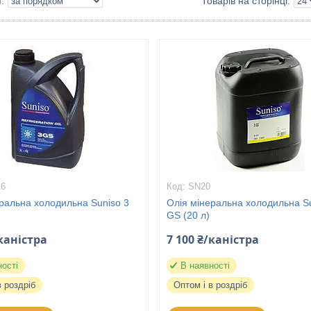
16
SN20
ральна холодильна Suniso 3
Олія мінеральна холодильна Su
GS (20 л)
/каністра
7 100 ₴/каністра
ності
В наявності
в роздріб
Оптом і в роздріб