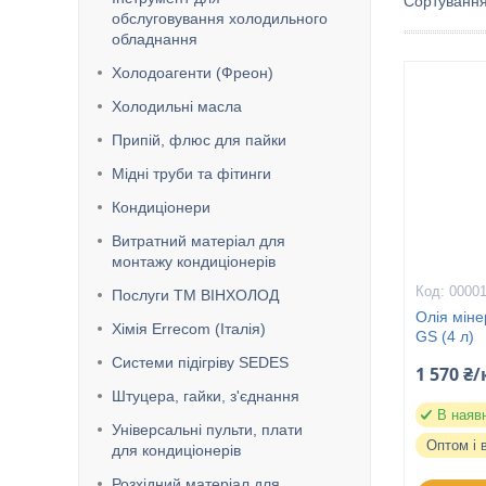
обслуговування холодильного
обладнання
Холодоагенти (Фреон)
Холодильні масла
Припій, флюс для пайки
Мідні труби та фітинги
Кондиціонери
Витратний матеріал для
монтажу кондиціонерів
0000
Послуги ТМ ВІНХОЛОД
Олія міне
Хімія Errecom (Італія)
GS (4 л)
Системи підігріву SEDES
1 570 ₴
Штуцера, гайки, з'єднання
В наяв
Універсальні пульти, плати
Оптом і 
для кондиціонерів
Розхідний матеріал для