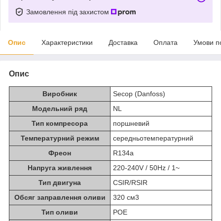
Замовлення під захистом
Опис
Характеристики
Доставка
Оплата
Умови п
Опис
Виробник
Secop (Danfoss)
Модельний ряд
NL
Тип компресора
поршневий
Температурний режим
середньотемпературний
Фреон
R134a
Напруга живлення
220-240V / 50Hz / 1~
Тип двигуна
CSIR/RSIR
Обсяг заправлення оливи
320 см3
Тип оливи
POE