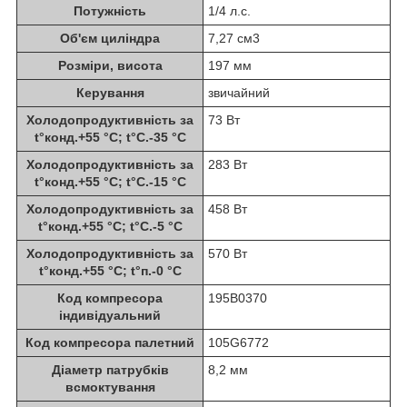
Потужність
1/4 л.с.
Об'єм циліндра
7,27 см3
Розміри, висота
197 мм
Керування
звичайний
Холодопродуктивність за
73 Вт
t°конд.+55 °C; t°С.-35 °C
Холодопродуктивність за
283 Вт
t°конд.+55 °C; t°С.-15 °C
Холодопродуктивність за
458 Вт
t°конд.+55 °C; t°С.-5 °C
Холодопродуктивність за
570 Вт
t°конд.+55 °C; t°п.-0 °C
Код компресора
195B0370
індивідуальний
Код компресора палетний
105G6772
Діаметр патрубків
8,2 мм
всмоктування