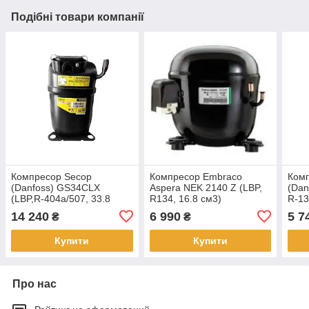
Подібні товари компанії
Компресор Secop
Компресор Embraco
Ком
(Danfoss) GS34CLX
Aspera NEK 2140 Z (LBP,
(Dan
(LBP,R-404a/507, 33.8
R134, 16.8 см3)
R-13
см3)
14 240
6 990
5 7
₴
₴
Купити
Купити
Про нас