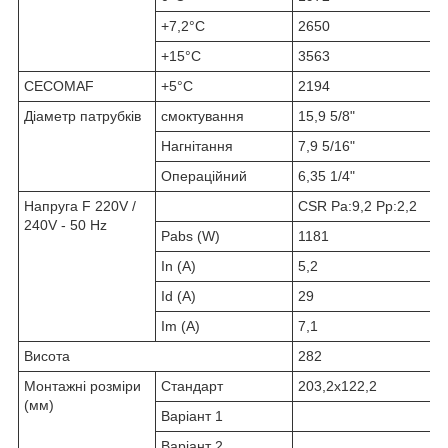
+7,2°С
2650
+15°С
3563
CECOMAF
+5°С
2194
Діаметр патрубків
смоктування
15,9 5/8"
Нагнітання
7,9 5/16"
Операційний
6,35 1/4"
Напруга F 220V /
CSR Pa:9,2 Pp:2,2
240V - 50 Hz
Pabs (W)
1181
In (A)
5,2
Id (A)
29
Im (A)
7,1
Висота
282
Монтажні розміри
Стандарт
203,2x122,2
(мм)
Варіант 1
Варіант 2