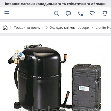
Інтернет-магазин холодильного та кліматичного обладання
Товари та послуги
Холодильні компресори
L'unite H