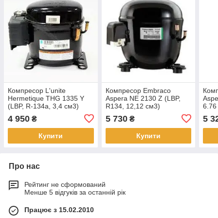
Компресор L'unite
Компресор Embraco
Ком
Hermetique THG 1335 Y
Aspera NE 2130 Z (LBP,
Aspe
(LBP, R-134a, 3,4 см3)
R134, 12,12 см3)
6.76
4 950
5 730
5 3
₴
₴
Купити
Купити
Про нас
Рейтинг не сформований
Менше 5 відгуків за останній рік
Працює з 15.02.2010