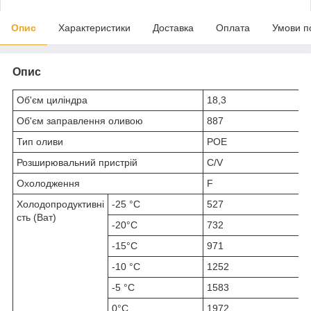
Опис
Характеристики
Доставка
Оплата
Умови п
Опис
Об'єм циліндра
18,3
Об'єм заправлення оливою
887
Тип оливи
POE
Розширювальний пристрій
C/V
Охолодження
F
Холодопродуктивні
-25 °C
527
сть (Ват)
-20°С
732
-15°С
971
-10 °C
1252
-5 °C
1583
0°С
1972