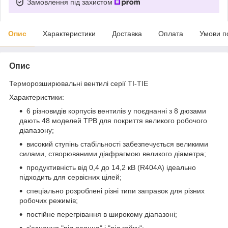
Замовлення під захистом
Опис
Характеристики
Доставка
Оплата
Умови п
Опис
Терморозширювальні вентилі серії ТI-TIE
Характеристики:
6 різновидів корпусів вентилів у поєднанні з 8 дюзами
дають 48 моделей ТРВ для покриття великого робочого
діапазону;
високий ступінь стабільності забезпечується великими
силами, створюваними діафрагмою великого діаметра;
продуктивність від 0,4 до 14,2 кВ (R404A) ідеально
підходить для сервісних цілей;
спеціально розроблені різні типи заправок для різних
робочих режимів;
постійне перегрівання в широкому діапазоні;
з'єднання "під паяння" і "під гайку";