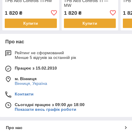
ТРВ Alco Controls TI-HW
ТРВ Alco Controls ТІ —
ТРВ 
MW
1 820
1 820
1 8
₴
₴
Купити
Купити
Про нас
Рейтинг не сформований
Менше 5 відгуків за останній рік
Працює з 15.02.2010
м. Вінниця
Вінниця, Україна
Контакти
Сьогодні працює з 09:00 до 18:00
Показати весь графік роботи
Про нас