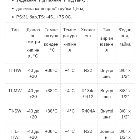
довжина капілярної трубки 1,5 м;
PS:31 бар,TS: -45...+75 0С.
Тип
Діапаз
Темпе
Темпе
Хладаг
Тип
З'єдна
он
ратура
ратура
ент
ння,
вирівн
тем-ри
конден
кипінн
юванн
гайка
кипінн
. °С
я
я
я, °С
TI-HW
-40 до
+38°С
+4°С
R22
Внутрі
3/8" x
+20
шнє
1/2"
TI-MW
-40 до
+38°С
+4°С
R134a
Внутрі
3/8" x
+20
/ R12
шнє
1/2"
TI-SW
-40 до
+38°С
+4°С
R404A
Внутрі
3/8" x
+20
шнє
1/2"
TIE-
-40 до
+38°С
+4°С
R22
Зовніш
3/8" x
HW
+20
ні
1/2" x