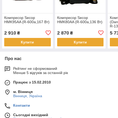
Компресор Secop
Компресор Secop
Ком
HMK95AA (R-600a,167 Вт)
HMK80AA (R-600a,136 Вт)
(Dan
R-13
2 910
2 870
5 7
₴
₴
Купити
Купити
Про нас
Рейтинг не сформований
Менше 5 відгуків за останній рік
Працює з 15.02.2010
м. Вінниця
Вінниця, Україна
Контакти
Сьогодні вихідний