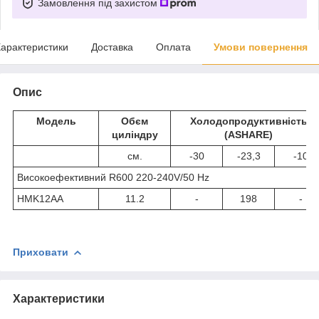
Замовлення під захистом
арактеристики
Доставка
Оплата
Умови повернення
Опис
Модель
Обєм
Холодопродуктивність
циліндру
(ASHARE)
см.
-30
-23,3
-10
Високоефективний R600 220-240V/50 Hz
HMK12AA
11.2
-
198
-
Приховати
Характеристики