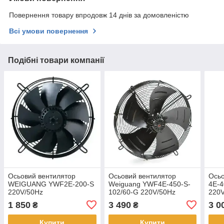
Повернення товару впродовж 14 днів за домовленістю
Всі умови повернення
Подібні товари компанії
Осьовий вентилятор
Осьовий вентилятор
Осьо
WEIGUANG YWF2E-200-S
Weiguang YWF4E-450-S-
4E-4
220V/50Hz
102/60-G 220V/50Hz
220
1 850
3 490
3 0
₴
₴
Купити
Купити