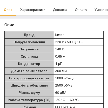
Опис
Характеристики
Доставка
Оплата
Умови п
Опис
Бренд
Китай
Напруга живлення
220 В / 50 Гц / 1 ~
Потужність
140 Вт
Сила тока
0,65 А
Конденсатор
4 μF
Діаметр вентилятора
300 мм
Повітропродуктивність
1800 м3/год
Швидкість обертання
2500 об/хв
Рівень шуму
60 дБА
Робоча температура (TS)
-30 °C ... 60 °C
Розміри
Ø300х86 мм