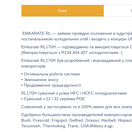
Опис
EMKARATE RL — займає провідне положення в індустрії за
постачальником холодильних олій і входить у концерн 
Emkarate RL170H — підтверджено та використовується C
(Використовується з R134,404,407 холодогентами. )
Emkarate RL170H був розроблений і впроваджений у спів
компресорів.
• Оптимальна робота системи
• Зменшення зносу
• Продовження працездатності
RL170H сумісний з усіма HFC і HCFC холодоагентами
• Сумісний з 22 і 32 серіями POE
Схвалений у застосуванні та в 100% заміні для всіх комп
Одобрено большинством производителей компрессоров: Arcti
Bush, Frascold, Frigopol, Gelfred, Grasso, Hanbell, Hispac
Tecumseh, Thermoking, Trane, USA Military и др.