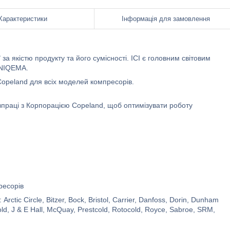
Характеристики
Інформація для замовлення
 якістю продукту та його сумісності. ICI є головним світовим
UNIQEMA.
opeland для всіх моделей компресорів.
праці з Корпорацією Copeland, щоб оптимізувати роботу
ресорів
c Circle, Bitzer, Bock, Bristol, Carrier, Danfoss, Dorin, Dunham
old, J & E Hall, McQuay, Prestcold, Rotocold, Royce, Sabroe, SRM,