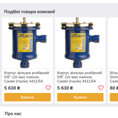
Подібні товари компанії
Корпус фільтра розбірний
Корпус фільтра розбірний
Штуц
5/8" (16 мм) паяння;
5/8" (16 мм) паяння;
5mm,
Castel (Італія) 4411/5A
Castel (Італія) 4411/5A
Cast
5 630
5 630
80
₴
₴
Купити
Купити
Про нас