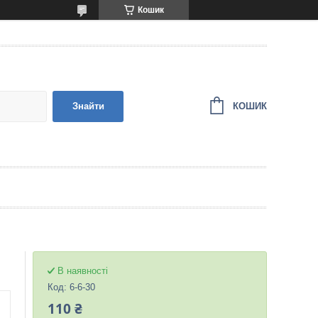
Кошик
КОШИК
Знайти
В наявності
Код:
6-6-30
110 ₴