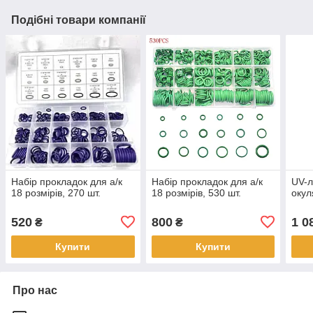
Подібні товари компанії
Набір прокладок для а/к
Набір прокладок для а/к
UV-л
18 розмірів, 270 шт.
18 розмірів, 530 шт.
окул
520
800
1 0
₴
₴
Купити
Купити
Про нас