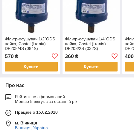
Фільтр-осушувач 1/2"ODS
Фільтр-осушувач 1/4"ODS
Філь
пайка; Castel (Італія)
пайка; Castel (Італія)
пайк
DF208/4S (084S)
DF203/2S (032S)
DF20
570
360
400
₴
₴
Купити
Купити
Про нас
Рейтинг не сформований
Менше 5 відгуків за останній рік
Працює з 15.02.2010
м. Вінниця
Вінниця, Україна