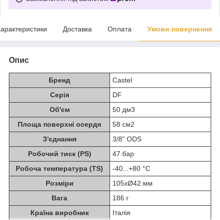
арактеристики
Доставка
Оплата
Умови повернення
Опис
Бренд
Castel
Серія
DF
Об'єм
50 дм3
Площа поверхні осердя
58 см2
З'єднання
3/8" ODS
Робочий тиск (PS)
47 бар
Робоча температура (TS)
-40...+80 °C
Розміри
105хØ42 мм
Вага
186 г
Країна виробник
Італія