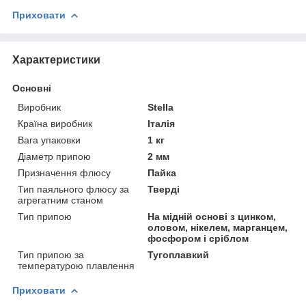
Приховати
Характеристики
Основні
Виробник
Stella
Країна виробник
Італія
Вага упаковки
1 кг
Діаметр припою
2 мм
Призначення флюсу
Пайка
Тип паяльного флюсу за
Тверді
агрегатним станом
Тип припою
На мідній основі з цинком,
оловом, нікелем, марганцем,
фосфором і сріблом
Тип припою за
Тугоплавкий
температурою плавлення
Приховати