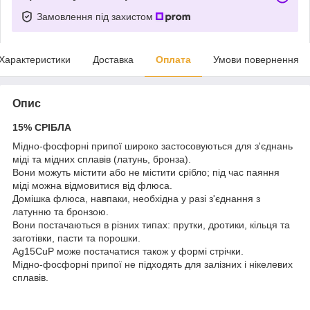
Замовлення під захистом
Характеристики
Доставка
Оплата
Умови повернення
Опис
15% СРІБЛА
Мідно-фосфорні припої широко застосовуються для з'єднань
міді та мідних сплавів (латунь, бронза).
Вони можуть містити або не містити срібло; під час паяння
міді можна відмовитися від флюса.
Домішка флюса, навпаки, необхідна у разі з'єднання з
латунню та бронзою.
Вони постачаються в різних типах: прутки, дротики, кільця та
заготівки, пасти та порошки.
Ag15CuP може постачатися також у формі стрічки.
Мідно-фосфорні припої не підходять для залізних і нікелевих
сплавів.