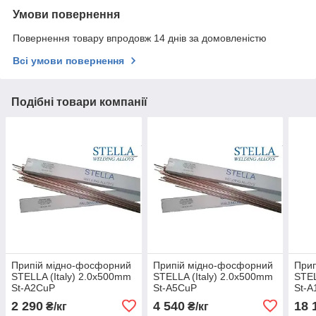
Умови повернення
Повернення товару впродовж 14 днів за домовленістю
Всі умови повернення
Подібні товари компанії
Припій мідно-фосфорний
Припій мідно-фосфорний
При
STELLA (Italy) 2.0x500mm
STELLA (Italy) 2.0x500mm
STEL
St-A2CuP
St-A5CuP
St-
2 290
4 540
18 
₴/кг
₴/кг