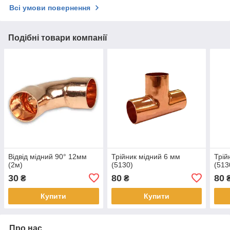
Всі умови повернення
Подібні товари компанії
Відвід мідний 90° 12мм
Трійник мідний 6 мм
Трій
(2м)
(5130)
(513
30
80
80
₴
₴
Купити
Купити
Про нас