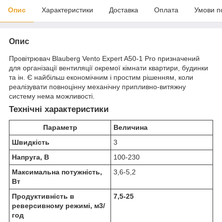
Опис
Характеристики
Доставка
Оплата
Умови п
Опис
Провітрювач Blauberg Vento Expert A50-1 Pro призначений
для організації вентиляції окремої кімнати квартири, будинки
та ін. Є найбільш економічним і простим рішенням, коли
реалізувати повноцінну механічну припливно-витяжну
систему нема можливості.
Технічні характеристики
Параметр
Величина
Швидкість
3
Напруга, В
100-230
Максимальна потужність,
3,6-5,2
Вт
Продуктивність в
7,5-25
реверсивному режимі, м
3
/
год