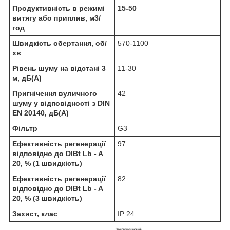
Продуктивність в режимі
15-50
витягу або приплив, м
3
/
год
Швидкість обертання, об/
570-1100
хв
Рівень шуму на відстані 3
11-30
м, дБ(А)
Пригнічення вуличного
42
шуму у відповідності з DIN
EN 20140, дБ(А)
Фільтр
G3
Ефективність регенерації
97
відповідно до DIBt Lb - A
20, % (1 швидкість)
Ефективність регенерації
82
відповідно до DIBt Lb - A
20, % (3 швидкість)
Захист, клас
IP 24