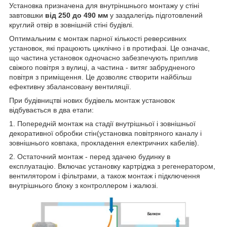
Установка призначена для внутріншнього монтажу у стіні
завтовшки
від 250 до 490 мм
у заздалегідь підготовлений
круглий отвір в зовнішній стіні будівлі.
Оптимальним є монтаж парної кількості реверсивних
установок, які працюють циклічно і в протифазі. Це означає,
що частина установок одночасно забезпечують приплив
свіжого повітря з вулиці, а частина - витяг забрудненого
повітря з приміщення. Це дозволяє створити найбільш
ефективну збалансовану вентиляції.
При будівництві нових будівель монтаж установок
відбувається в два етапи:
1. Попередній монтаж на стадії внутрішньої і зовнішньої
декоративної обробки стін(установка повітряного каналу і
зовнішнього ковпака, прокладення електричних кабелів).
2. Остаточний монтаж - перед здачею будинку в
експлуатацію. Включає установку картріджа з регенератором,
вентилятором і фільтрами, а також монтаж і підключення
внутрішнього блоку з контроллером і жалюзі.